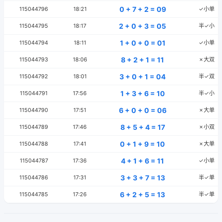
0 + 7 + 2 = 09
115044796
18:21
✓小单
2 + 0 + 3 = 05
115044795
18:17
半✓小
1 + 0 + 0 = 01
115044794
18:11
✓小单
8 + 2 + 1 = 11
115044793
18:06
✗大双
3 + 0 + 1 = 04
115044792
18:01
半✓双
1 + 3 + 6 = 10
115044791
17:56
半✓小
6 + 0 + 0 = 06
115044790
17:51
✗大单
8 + 5 + 4 = 17
115044789
17:46
✗小双
0 + 1 + 9 = 10
115044788
17:41
✗大单
4 + 1 + 6 = 11
115044787
17:36
✓小单
3 + 3 + 7 = 13
115044786
17:31
半✓单
6 + 2 + 5 = 13
115044785
17:26
半✓单